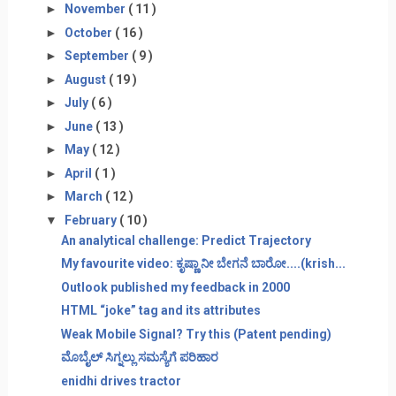
►
November
( 11 )
►
October
( 16 )
►
September
( 9 )
►
August
( 19 )
►
July
( 6 )
►
June
( 13 )
►
May
( 12 )
►
April
( 1 )
►
March
( 12 )
▼
February
( 10 )
An analytical challenge: Predict Trajectory
My favourite video: ಕೃಷ್ಣಾ ನೀ ಬೇಗನೆ ಬಾರೋ....(krish...
Outlook published my feedback in 2000
HTML “joke” tag and its attributes
Weak Mobile Signal? Try this (Patent pending)
ಮೊಬೈಲ್ ಸಿಗ್ನಲ್ಲು ಸಮಸ್ಯೆಗೆ ಪರಿಹಾರ
enidhi drives tractor