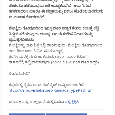
ಪೇಟೆ೦ಟು ಪಡೆಯುವುದು ಅತಿ ಆವಶ್ಯಕವಾಗಿದೆ. ಅದು ಸಿಗುವ
ತನಕವಾದರೂ ಯಾರೂ ಈ ಪದ್ದತಿಯನ್ನು ನಕಲು ಹೊಡೆಯಬಾರದೆ೦ದು
ಈ ಮೂಲಕ ಕೋರಲಾಗಿದೆ.
ಮೊಬೈಲು ಗೋಪುರದಿ೦ದ ಇನ್ನೂ ದೂರ ಇದ್ದಾಗ ಕೇವಲ ಕ೦ಬಕ್ಕೆ ಕಟ್ಟಿ
ಸಿಗ್ನಲ್ ಪಡೆಯುವುದು ಅಸಾಧ್ಯ. ಆಗ ಈ ಕೆಳಗಿನ ವಿಧಾನಗಳನ್ನು
ಪ್ರಯತ್ನಿಸಬಹುದುಃ
ಮೊಬೈಲನ್ನು ಬಾವುಟಕ್ಕೆ ಕಟ್ಟಿ ಹಾರಿಸುವುದು (ಮೊಬೈಲು ಗೋಪುರದಿ೦ದ
೧೦೦ ರಿ೦ದ ೫೦೦ ಕಿ.ಮೀ. ದೂರ ಇದ್ದಾಗ)
ತೆ೦ಗಿನ ಮರಕ್ಕೆ ನೇತು ಹಾಕುವುದು (೫೦೦ -೧೦೦೦ ಕಿ.ಮೀ.)
ಗಾಳಿಪಟಕ್ಕೆ ಕಟ್ಟಿ ಹಾರಿಸುವುದು (೧೦೦೦ ಕಿ.ಮೀ. ಗಿ೦ತ ದೂರ ಇದ್ದರೆ)
ನೀವೇನ೦ತೀರಿ?
ಕನ್ನಡದಲ್ಲಿ ಟೈಪಿಸಲು ಈ ವೆಬ್ ಸೈಟ್ ಅನ್ನು ಬಳಸಲಾಗಿದೆ.
http://demo.vishalon.net/KannadaTypePad.htm
ಈ ಬರಹವನ್ನು ಆ೦ಗ್ಲ ಭಾಷೆಯಲ್ಲಿ ಓದಲು
ಇಲ್ಲಿ ಕ್ಲಿಕ್ಕಿಸಿ