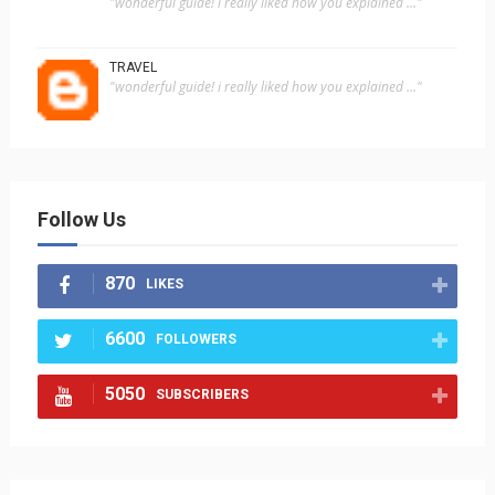
"wonderful guide! i really liked how you explained ..."
TRAVEL
"wonderful guide! i really liked how you explained ..."
Follow Us
870
LIKES
6600
FOLLOWERS
5050
SUBSCRIBERS