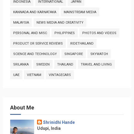
INDONESIA
INTERNATIONAL
JAPAN
KANNADA AND KARNATAKA
MAINSTREAM MEDIA
MALAYSIA
NEWS MEDIA AND CREATIVITY
PERSONAL AND MISC
PHILIPPINES
PHOTOS AND VIDEOS
PRODUCT OR SERVICE REVIEWS
RIDETHAILAND
SCIENCE AND TECHNOLOGY
SINGAPORE
SKYWATCH
SRILANKA
SWEDEN
THAILAND
TRAVEL AND LIVING
UAE
VIETNAM
VINTAGECARS
About Me
Shrinidhi Hande
Udupi, India