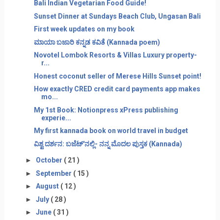
Bali Indian Vegetarian Food Guide!
Sunset Dinner at Sundays Beach Club, Ungasan Bali
First week updates on my book
ಮಾಯಾ ಬಜಾರಿ ಕನ್ನಡ ಕವಿತೆ (Kannada poem)
Novotel Lombok Resorts & Villas Luxury property-
r...
Honest coconut seller of Merese Hills Sunset point!
How exactly CRED credit card payments app makes
mo...
My 1st Book: Notionpress xPress publishing
experie...
My first kannada book on world travel in budget
ವಿಶ್ವ ದರ್ಶನ: ಬಜೆಟ್'ನಲ್ಲಿ- ನನ್ನ ಮೊದಲ ಪುಸ್ತಕ (Kannada)
►
October
( 21 )
►
September
( 15 )
►
August
( 12 )
►
July
( 28 )
►
June
( 31 )