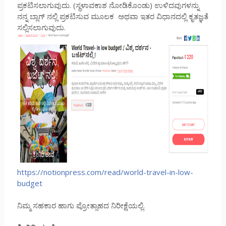
ಪ್ರಕಟಿಸಲಾಗುವುದು. (ಸ್ಥಳಾವಕಾಶ ನೋಡಿಕೊಂಡು) ಉಳಿದವುಗಳನ್ನು
ನನ್ನ ಬ್ಲಾಗ್ ನಲ್ಲಿ ಪ್ರಕಟಿಸುವ ಮೂಲಕ ಅಥವಾ ಇತರ ವಿಧಾನದಲ್ಲಿ ಕೃತಜ್ಞತೆ
ಸಲ್ಲಿಸಲಾಗುವುದು.
https://notionpress.com/read/world-travel-in-low-
budget
ನಿಮ್ಮ ಸಹಕಾರ ಹಾಗು ಪ್ರೋತ್ಸಾಹದ ನಿರೀಕ್ಷೆಯಲ್ಲಿ.