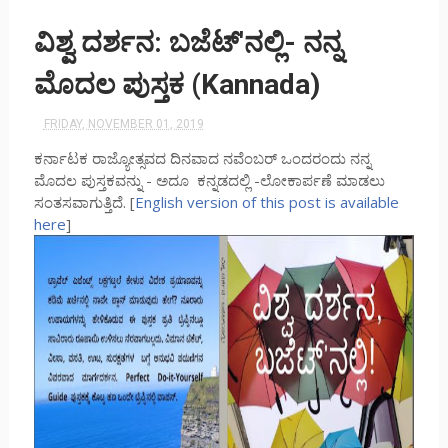
ವಿಶ್ವ ದರ್ಶನ: ಬಜೆಟ್'ನಲ್ಲಿ- ನನ್ನ
ಮೊದಲ ಪುಸ್ತಕ (Kannada)
FRIDAY, NOVEMBER 01, 2019
ಕರ್ನಾಟಕ ರಾಜ್ಯೋತ್ಸವದ ದಿನವಾದ ನವೆಂಬರ್ ಒಂದರಂದು ನನ್ನ
ಮೊದಲ ಪುಸ್ತಕವನ್ನು - ಅದೂ ಕನ್ನಡದಲ್ಲಿ -ಲೋಕಾರ್ಪಣೆ ಮಾಡಲು
ಸಂತಸವಾಗುತ್ತಿದೆ. [
English version of this post is available
here
]