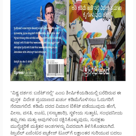
"ವಿಶ್ವ ದರ್ಶನ: ಬಜೆಟ್'ನಲ್ಲಿ" ಎಂಬ ಶೀರ್ಷಿಕೆಯಡಿಯಲ್ಲಿ ಬರೆದಿರುವ ಈ
ಪುಸ್ತಕ ವಿದೇಶ ಪ್ರಯಾಣದ ಖರ್ಚು ಕಡಿಮೆಗೊಳಿಸಲು ಓದುಗರಿಗೆ
ನೆರವಾಗಲಿದೆ. ಕಡಿಮೆ ದರದ ವಿಮಾನ ಟಿಕೆಟ್ ಪಡೆಯುವುದು ಹೇಗೆ,
ವೀಸಾ, ವಸತಿ, ಊಟ, (ಸಸ್ಯಾಹಾರಿ), ಸ್ಥಳೀಯ ಸುತ್ತಾಟ, ಸಂಭವನೀಯ
ತಪ್ಪುಗಳು ಮತ್ತು ಅವುಗಳಿಂದ ರಕ್ಷಿಸಿಕೊಳ್ಳುವುದು, ಸುರಕ್ಷತಾ
ಮುನ್ನೆಚ್ಚರಿಕೆ ಮತ್ತಿತರ ಅಂಶಗಳನ್ನು ವಿವರವಾಗಿ ತಿಳಿಸಿಕೊಡಲಾಗಿದೆ.
ಟ್ರಾವೆಲ್ ಏಜೆಂಟರ ಪ್ಯಾಕೇಜ್ ಟೂರ್'ಗೆ ಲಕ್ಷಾಂತರ ಸುರಿಯುವ ಬದಲು