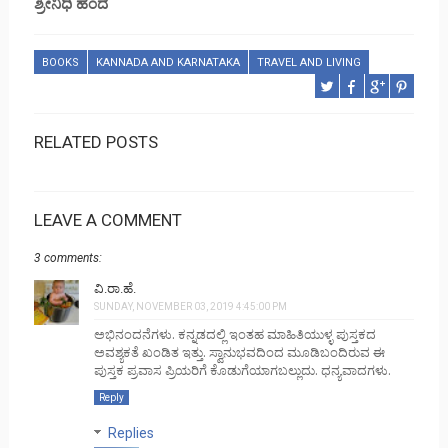
ಶ್ರೀನಿಧಿ ಹಂದೆ
BOOKS
KANNADA AND KARNATAKA
TRAVEL AND LIVING
RELATED POSTS
LEAVE A COMMENT
3 comments:
ವಿ.ರಾ.ಹೆ.
SUNDAY, NOVEMBER 03, 2019 4:45:00 PM
ಅಭಿನಂದನೆಗಳು. ಕನ್ನಡದಲ್ಲಿ ಇಂತಹ ಮಾಹಿತಿಯುಳ್ಳ ಪುಸ್ತಕದ
ಅವಶ್ಯಕತೆ ಖಂಡಿತ ಇತ್ತು. ಸ್ವಾನುಭವದಿಂದ ಮೂಡಿಬಂದಿರುವ ಈ
ಪುಸ್ತಕ ಪ್ರವಾಸ ಪ್ರಿಯರಿಗೆ ಕೊಡುಗೆಯಾಗಬಲ್ಲುದು. ಧನ್ಯವಾದಗಳು.
Reply
Replies