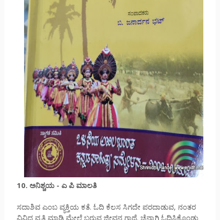
10. ಅನಿಶ್ಚಯ - ಎ ಪಿ ಮಾಲತಿ
ಸದಾಶಿವ ಎಂಬ ವ್ಯಕ್ತಿಯ ಕತೆ. ಓದಿ ಕೆಲಸ ಸಿಗದೇ ಪರದಾಡುವ, ನಂತರ
ವಿವಿಧ ವೃತ್ತಿ ಮಾಡಿ ಮೇಲೆ ಬರುವ ಜೀವನ ಗಾಥೆ. ಚೆನ್ನಾಗಿ ಓದಿಸಿಕೊಂಡು