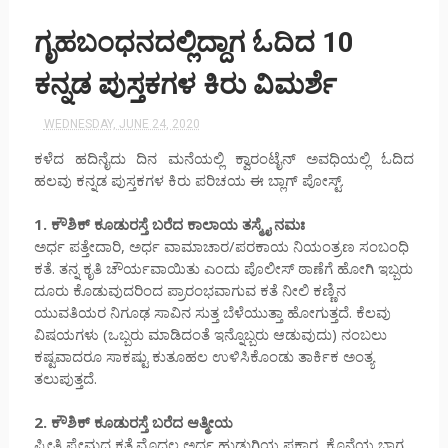
ಗೃಹಬಂಧನದಲ್ಲಿದ್ದಾಗ ಓದಿದ 10
ಕನ್ನಡ ಪುಸ್ತಕಗಳ ಕಿರು ವಿಮರ್ಶೆ
WEDNESDAY, JUNE 24, 2020
ಕಳೆದ ಹದಿನೈದು ದಿನ ಮನೆಯಲ್ಲಿ ಕ್ವಾರಂಟೈನ್ ಅವಧಿಯಲ್ಲಿ ಓದಿದ
ಹಲವು ಕನ್ನಡ ಪುಸ್ತಕಗಳ ಕಿರು ಪರಿಚಯ ಈ ಬ್ಲಾಗ್ ಪೋಸ್ಟ್.
1. ಕೌಶಿಕ್ ಕೂಡುರಸ್ತೆ ಬರೆದ ಕಾಲಾಯ ತಸ್ಮೈ ನಮಃ
ಅರ್ಧ ಪತ್ತೇದಾರಿ, ಅರ್ಧ ವಾಮಾಚಾರ/ಪರಕಾಯ ನಿಯಂತ್ರಣ ಸಂಬಂಧಿ
ಕತೆ. ತನ್ನ ಕೃತಿ ಚೌರ್ಯವಾಯಿತು ಎಂದು ಪೊಲೀಸ್ ಠಾಣೆಗೆ ಹೋಗಿ ಇಬ್ಬರು
ದೂರು ಕೊಡುವುದರಿಂದ ಪ್ರಾರಂಭವಾಗುವ ಕತೆ ನೀಲಿ ಕಣ್ಣಿನ
ಯುವತಿಯರ ನಿಗೂಢ ಸಾವಿನ ಸುತ್ತ ಬೆಳೆಯುತ್ತಾ ಹೋಗುತ್ತದೆ. ಕೆಲವು
ವಿಷಯಗಳು (ಒಬ್ಬರು ಮಾಡಿದಂತೆ ಇನ್ನೊಬ್ಬರು ಆಡುವುದು) ನಂಬಲು
ಕಷ್ಟವಾದರೂ ಸಾಕಷ್ಟು ಕುತೂಹಲ ಉಳಿಸಿಕೊಂಡು ತಾರ್ಕಿಕ ಅಂತ್ಯ
ತಲುಪುತ್ತದೆ.
2. ಕೌಶಿಕ್ ಕೂಡುರಸ್ತೆ ಬರೆದ ಆತ್ಮೀಯ
ಪ್ರೀತಿ ಪ್ರೇಮದ ಕತೆ.ಮೊದಲ ಅರ್ಧ ಹುಡುಗಿಯ ಪ್ರಕಾರ, ಕೊನೆಯ ಭಾಗ