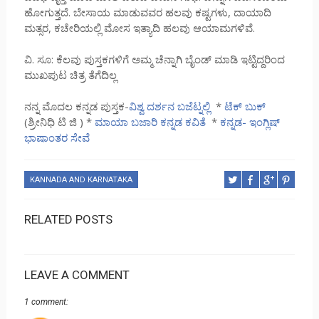
ಹೋಗುತ್ತದೆ. ಬೇಸಾಯ ಮಾಡುವವರ ಹಲವು ಕಷ್ಟಗಳು, ದಾಯಾದಿ
ಮತ್ಸರ, ಕಚೇರಿಯಲ್ಲಿ ಮೋಸ ಇತ್ಯಾದಿ ಹಲವು ಆಯಾಮಗಳಿವೆ.
ವಿ. ಸೂ: ಕೆಲವು ಪುಸ್ತಕಗಳಿಗೆ ಅಮ್ಮ ಚೆನ್ನಾಗಿ ಬೈಂಡ್ ಮಾಡಿ ಇಟ್ಟಿದ್ದರಿಂದ
ಮುಖಪುಟ ಚಿತ್ರ ತೆಗೆದಿಲ್ಲ
ನನ್ನ ಮೊದಲ ಕನ್ನಡ ಪುಸ್ತಕ-
ವಿಶ್ವ ದರ್ಶನ ಬಜೆಟ್ನಲ್ಲಿ
*
ಟೆಕ್ ಬುಕ್
(ಶ್ರೀನಿಧಿ ಟಿ ಜಿ ) *
ಮಾಯಾ ಬಜಾರಿ ಕನ್ನಡ ಕವಿತೆ
*
ಕನ್ನಡ- ಇಂಗ್ಲಿಷ್
ಭಾಷಾಂತರ ಸೇವೆ
KANNADA AND KARNATAKA
RELATED POSTS
LEAVE A COMMENT
1 comment: