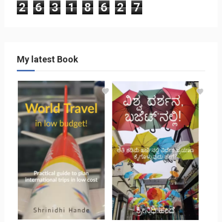
2
6
3
1
8
6
2
7
My latest Book