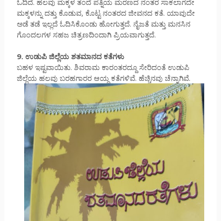
ಓದಿದೆ. ಹಲವು ಮಕ್ಕಳ ತಂದೆ ಪತ್ನಿಯ ಮರಣದ ನಂತರ ಸಾಕಲಾಗದೇ
ಮಕ್ಕಳನ್ನು ದತ್ತು ಕೊಡುವ, ಕೊಟ್ಟ ನಂತರದ ಜೀವನದ ಕತೆ. ಯಾವುದೇ
ಅಡೆ ತಡೆ ಇಲ್ಲದೆ ಓದಿಸಿಕೊಂಡು ಹೋಗುತ್ತದೆ. ನೈಜತೆ ಮತ್ತು ಮನಸಿನ
ಗೊಂದಲಗಳ ಸಹಜ ಚಿತ್ರಣದಿಂದಾಗಿ ಪ್ರಿಯವಾಗುತ್ತದೆ.
9. ಉಡುಪಿ ಜಿಲ್ಲೆಯ ಶತಮಾನದ ಕತೆಗಳು
ಬಹಳ ಇಷ್ಟವಾಯಿತು. ಶಿವರಾಮ ಕಾರಂತರದ್ದೂ ಸೇರಿದಂತೆ ಉಡುಪಿ
ಜಿಲ್ಲೆಯ ಹಲವು ಬರಹಗಾರರ ಆಯ್ದ ಕತೆಗಳಿವೆ. ಹೆಚ್ಚಿನವು ಚೆನ್ನಾಗಿವೆ.