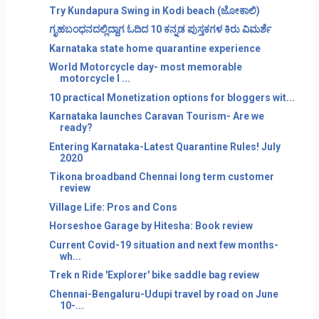
Try Kundapura Swing in Kodi beach (ಜೋಕಾಲಿ)
ಗೃಹಬಂಧನದಲ್ಲಿದ್ದಾಗ ಓದಿದ 10 ಕನ್ನಡ ಪುಸ್ತಕಗಳ ಕಿರು ವಿಮರ್ಶೆ
Karnataka state home quarantine experience
World Motorcycle day- most memorable
motorcycle I ...
10 practical Monetization options for bloggers wit...
Karnataka launches Caravan Tourism- Are we
ready?
Entering Karnataka-Latest Quarantine Rules! July
2020
Tikona broadband Chennai long term customer
review
Village Life: Pros and Cons
Horseshoe Garage by Hitesha: Book review
Current Covid-19 situation and next few months-
wh...
Trek n Ride 'Explorer' bike saddle bag review
Chennai-Bengaluru-Udupi travel by road on June
10-...