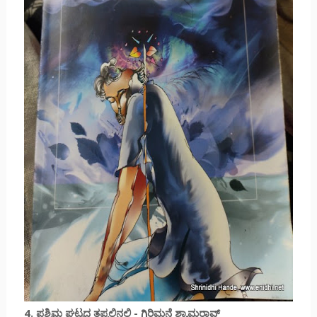
4. ಪಶ್ಚಿಮ ಘಟ್ಟದ ತಪ್ಪಲಿನಲ್ಲಿ - ಗಿರಿಮನೆ ಶ್ಯಾಮರಾವ್