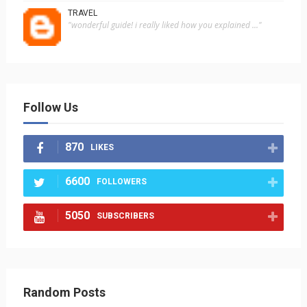
TRAVEL
"wonderful guide! i really liked how you explained ..."
Follow Us
870
LIKES
6600
FOLLOWERS
5050
SUBSCRIBERS
Random Posts