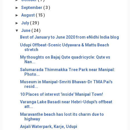
►
September
( 3 )
►
August
( 15 )
►
July
( 29 )
▼
June
( 24 )
Best of January to June 2020 from eNidhi India blog
Udupi Offbeat-Scenic Udyavara & Mattu Beach
stretch
My thoughts on Bajaj Qute quadricycle: Qute vs
Nan...
Salumarada Thimmakka Tree Park near Manipal:
Photo...
Museum in Manipal-Smriti Bhavan-Dr TMA Pai's
resid...
10 Places of interest 'inside' Manipal Town!
Varanga Lake Basadi near Hebri-Udupi's offbeat
att...
Maravanthe beach has lost its charm due to
highway
Anjali Waterpark, Karje, Udupi