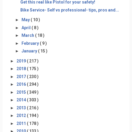
Get this real like Pistol for your safety!
Bike Service- Self vs professional- tips, pros and...
►
May
( 10 )
►
April
( 8 )
►
March
( 18 )
►
February
( 9 )
►
January
( 15 )
►
2019
( 217 )
►
2018
( 175 )
►
2017
( 230 )
►
2016
( 294 )
►
2015
( 349 )
►
2014
( 303 )
►
2013
( 216 )
►
2012
( 194 )
►
2011
( 178 )
►
2010
( 133 )