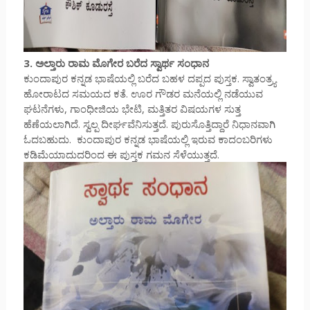
3. ಅಲ್ತಾರು ರಾಮ ಮೊಗೇರ ಬರೆದ ಸ್ವಾರ್ಥ ಸಂಧಾನ
ಕುಂದಾಪುರ ಕನ್ನಡ ಭಾಷೆಯಲ್ಲಿ ಬರೆದ ಬಹಳ ದಪ್ಪದ ಪುಸ್ತಕ. ಸ್ವಾತಂತ್ರ್ಯ
ಹೋರಾಟದ ಸಮಯದ ಕತೆ. ಊರ ಗೌಡರ ಮನೆಯಲ್ಲಿ ನಡೆಯುವ
ಘಟನೆಗಳು, ಗಾಂಧೀಜಿಯ ಭೇಟಿ, ಮತ್ತಿತರ ವಿಷಯಗಳ ಸುತ್ತ
ಹೆಣೆಯಲಾಗಿದೆ. ಸ್ವಲ್ಪ ದೀರ್ಘವೆನಿಸುತ್ತದೆ. ಪುರುಸೊತ್ತಿದ್ದಾರೆ ನಿಧಾನವಾಗಿ
ಓದಬಹುದು. ಕುಂದಾಪುರ ಕನ್ನಡ ಭಾಷೆಯಲ್ಲಿ ಇರುವ ಕಾದಂಬರಿಗಳು
ಕಡಿಮೆಯಾದುದರಿಂದ ಈ ಪುಸ್ತಕ ಗಮನ ಸೆಳೆಯುತ್ತದೆ.