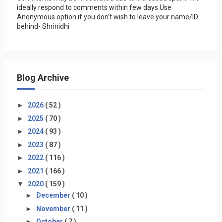
ideally respond to comments within few days.Use
Anonymous option if you don't wish to leave your name/ID
behind- Shrinidhi
Blog Archive
►
2026
( 52 )
►
2025
( 70 )
►
2024
( 93 )
►
2023
( 87 )
►
2022
( 116 )
►
2021
( 166 )
▼
2020
( 159 )
►
December
( 10 )
►
November
( 11 )
►
October
( 7 )